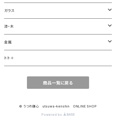
片瀬和宏 kazuhiro katase
ガラス
急須・ポット
橋本忍 shinobu hashimoto
glass atelier えむに
漆・木
マグカップ、カップ＆ソーサー
マグカップ
岡崎慧佑 keisuke okazaki
鈴木努 tsutomu suzuki
塗師・中野知昭 tomoaki nakano
金属
お皿
皿
茶壺・急須・ポット
村上祐仁 yuji murakami
加藤育子 ikuko kato
小西光裕mitsuhiro konishi
トト＋
茶杯・湯呑み
その他
皿
皿
その他
茶則・茶杓
菅野一美 katsumi kanno
三輪周太郎 shutaro miwa
商品一覧に戻る
鉢
ポット・急須・茶壺
その他
鉢
Coffee measure
ぐい呑み・盃
茶托
池田麻人 asato ikeda
酒器
茶杯・湯呑み
鉢・ボウル
スプーン・フォーク・ナイフ
飯碗・碗
茶杓
ぐい呑み・盃・ロックグラス
小林千恵 chie kobayashi
© うつわ謙心 utsuwa-kenshin ONLINE SHOP
Powered by
ぐい呑み・平盃
湯呑み・茶杯