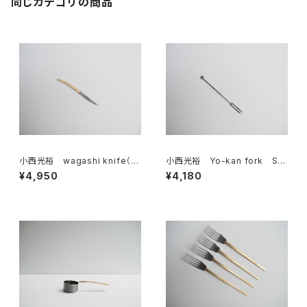
同じカテゴリの商品
小西光裕 wagashi knife（真
小西光裕 Yo-kan fork Sta
鍮×ステンレス）
inless steel
¥4,950
¥4,180