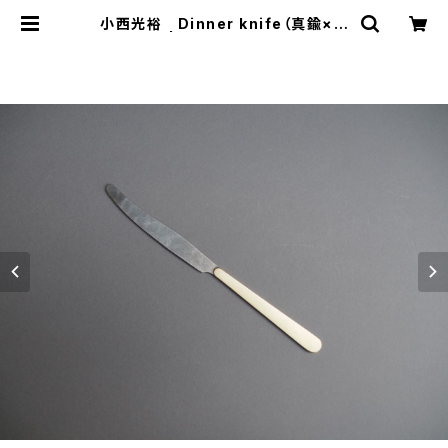
小西光裕 Dinner knife（真鍮×ス
テンレス） | うつわ謙心 utsuwa-k
enshin ONLINE SHOP