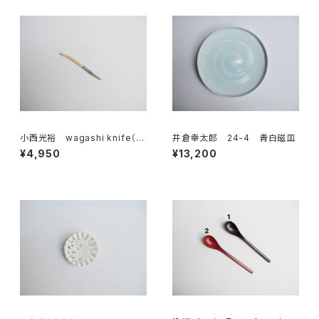
小西光裕 wagashi knife（真
井倉幸太郎 24-4 青白磁皿
鍮×ステンレス）
¥4,950
¥13,200