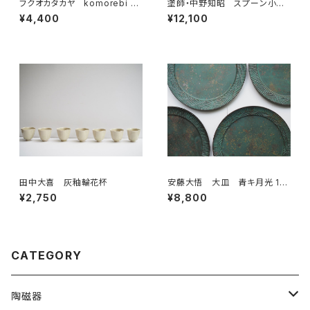
フクオカタカヤ komorebi pl
塗師・中野知昭 スプーン小
ate mini ギザ
溜//朱
¥4,400
¥12,100
田中大喜 灰釉輪花杯
安藤大悟 大皿 青キ月光 1～
4
¥2,750
¥8,800
CATEGORY
陶磁器