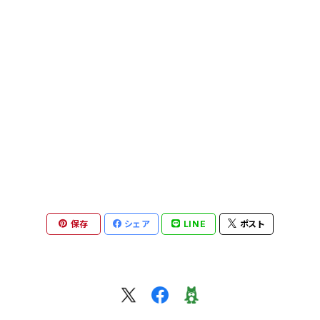
片口
めし碗
菓子切り
片口
カップ・マグ
鉢・ボウル
皿
萩原将之 nobuyuki hagiwara
マグカップ
他
湯呑み
片口
その他
飯碗・碗
鉢・ボウル
矢田久美子 kumiko yada
カップ＆ソーサー
カップ・マグカップ
カップ&ソーサー
マグカップ
めし碗
フクオカタカヤ takaya fukuoka
ぐい吞み
皿
ポット、急須
その他
湯呑み・茶杯
茶杯・湯呑み・ぐい呑み
安達健 takeshi adachi
急須・茶壺・ポット
ポット
ぐい呑み・ショットカップ
グラス・タンブラー
蓋物
井倉幸太郎 kotaro ikura
保存
シェア
LINE
ポスト
片口・茶海
お皿
皿
片口・茶海
皿
煎茶碗、茶杯、湯呑み、カップ
岩田智子 tomoko iwata
湯呑み
カップ
片口、茶海、ピッチャー
カップ＆ソーサー
花器
皿
その他
森岡希世子 kiyoko morioka