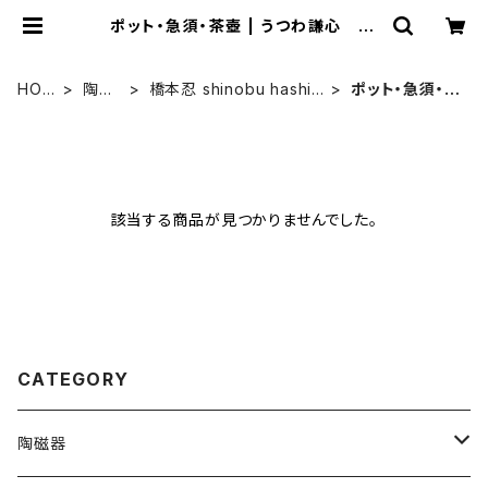
ポット・急須・茶壺 | うつわ謙心 ut
suwa-kenshin ONLINE SHOP
HOM
陶磁
橋本忍 shinobu hashim
ポット・急須・茶
E
器
oto
壺
該当する商品が見つかりませんでした。
CATEGORY
陶磁器