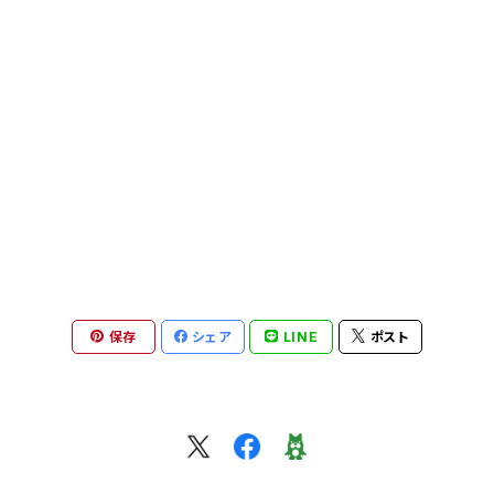
片口
めし碗
菓子切り
片口
カップ・マグ
鉢・ボウル
皿
萩原将之 nobuyuki hagiwara
マグカップ
他
湯呑み
片口
その他
飯碗・碗
鉢・ボウル
矢田久美子 kumiko yada
カップ＆ソーサー
カップ・マグカップ
カップ&ソーサー
マグカップ
めし碗
フクオカタカヤ takaya fukuoka
ぐい吞み
皿
ポット、急須
その他
湯呑み・茶杯
茶杯・湯呑み・ぐい呑み
安達健 takeshi adachi
急須・茶壺・ポット
ポット
ぐい呑み・ショットカップ
グラス・タンブラー
蓋物
井倉幸太郎 kotaro ikura
保存
シェア
LINE
ポスト
片口・茶海
お皿
皿
片口・茶海
皿
煎茶碗、茶杯、湯呑み、カップ
岩田智子 tomoko iwata
湯呑み
カップ
片口、茶海、ピッチャー
カップ＆ソーサー
花器
皿
その他
森岡希世子 kiyoko morioka
カップ＆ソーサー