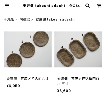
安達健 takeshi adachi | うつわ謙
心 utsuwa-kenshin ONLINE
SHOP
HOME
陶磁器
安達健 takeshi adachi
安達健 茶灰〆押込皿六寸
安達健 茶灰〆押込楕円皿
六.五寸
¥6,050
¥6,600