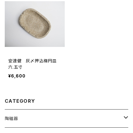
安達健 灰〆押込楕円皿
六.五寸
¥6,600
CATEGORY
陶磁器