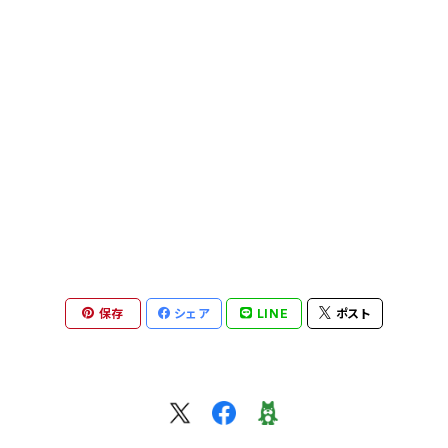
片口
めし碗
菓子切り
片口
カップ・マグ
鉢・ボウル
皿
萩原将之 nobuyuki hagiwara
マグカップ
他
湯呑み
片口
その他
飯碗・碗
鉢・ボウル
矢田久美子 kumiko yada
カップ＆ソーサー
カップ・マグカップ
カップ&ソーサー
マグカップ
めし碗
フクオカタカヤ takaya fukuoka
ぐい吞み
皿
ポット、急須
その他
湯呑み・茶杯
茶杯・湯呑み・ぐい呑み
安達健 takeshi adachi
急須・茶壺・ポット
ポット
ぐい呑み・ショットカップ
グラス・タンブラー
蓋物
井倉幸太郎 kotaro ikura
保存
シェア
LINE
ポスト
片口・茶海
お皿
皿
片口・茶海
皿
煎茶碗、茶杯、湯呑み、カップ
岩田智子 tomoko iwata
湯呑み
カップ
片口、茶海、ピッチャー
カップ＆ソーサー
花器
皿
その他
森岡希世子 kiyoko morioka