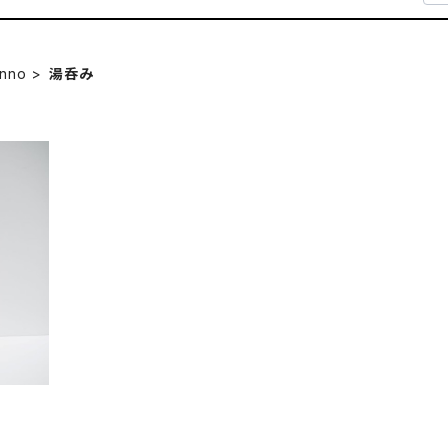
nno
湯呑み
み