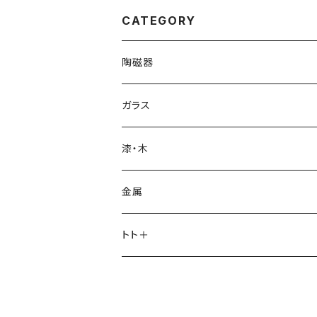
CATEGORY
陶磁器
片瀬和宏 kazuhiro katase
ガラス
急須・ポット
橋本忍 shinobu hashimoto
glass atelier えむに
漆・木
マグカップ、カップ＆ソーサー
マグカップ
岡崎慧佑 keisuke okazaki
鈴木努 tsutomu suzuki
塗師・中野知昭 tomoaki nakano
金属
お皿
皿
茶壺・急須・ポット
村上祐仁 yuji murakami
加藤育子 ikuko kato
小西光裕mitsuhiro konishi
トト＋
茶杯・湯呑み
その他
皿
皿
その他
茶則・茶杓
菅野一美 katsumi kanno
三輪周太郎 shutaro miwa
鉢
ポット・急須・茶壺
その他
鉢
Coffee measure