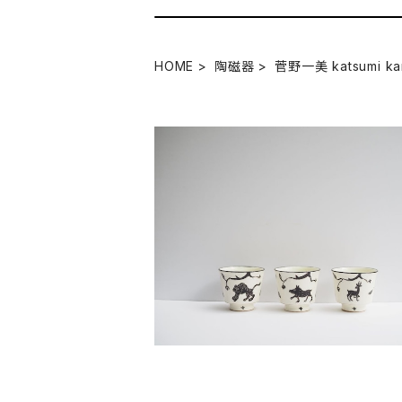
HOME
陶磁器
菅野一美 katsumi ka
SOLD OUT
菅野一美 磁州窯黒掻き落とし湯呑
¥4,400