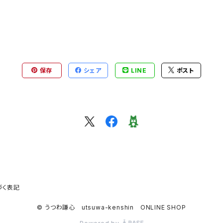
保存
シェア
LINE
ポスト
づく表記
© うつわ謙心 utsuwa-kenshin ONLINE SHOP