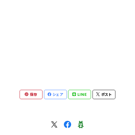
片口
めし碗
菓子切り
片口
カップ・マグ
鉢・ボウル
皿
萩原将之 nobuyuki hagiwara
マグカップ
他
湯呑み
片口
その他
飯碗・碗
鉢・ボウル
矢田久美子 kumiko yada
カップ＆ソーサー
カップ・マグカップ
カップ&ソーサー
マグカップ
めし碗
フクオカタカヤ takaya fukuoka
ぐい吞み
皿
ポット、急須
その他
湯呑み・茶杯
茶杯・湯呑み・ぐい呑み
安達健 takeshi adachi
急須・茶壺・ポット
ポット
ぐい呑み・ショットカップ
グラス・タンブラー
蓋物
井倉幸太郎 kotaro ikura
保存
シェア
LINE
ポスト
片口・茶海
お皿
皿
片口・茶海
皿
煎茶碗、茶杯、湯呑み、カップ
岩田智子 tomoko iwata
湯呑み
カップ
片口、茶海、ピッチャー
カップ＆ソーサー
花器
皿
その他
森岡希世子 kiyoko morioka