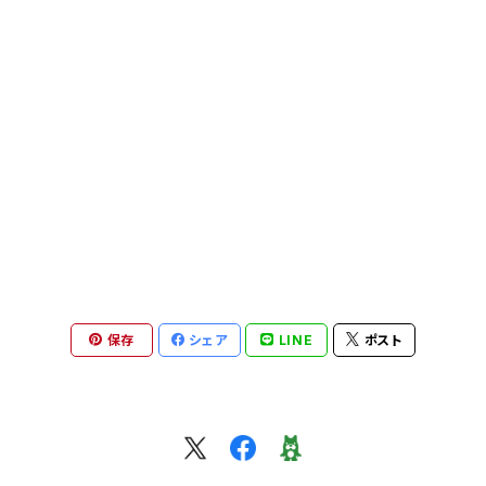
片口
めし碗
菓子切り
片口
カップ・マグ
鉢・ボウル
皿
萩原将之 nobuyuki hagiwara
マグカップ
他
湯呑み
片口
その他
飯碗・碗
鉢・ボウル
矢田久美子 kumiko yada
カップ＆ソーサー
カップ・マグカップ
カップ&ソーサー
マグカップ
めし碗
フクオカタカヤ takaya fukuoka
ぐい吞み
皿
ポット、急須
その他
湯呑み・茶杯
茶杯・湯呑み・ぐい呑み
安達健 takeshi adachi
急須・茶壺・ポット
ポット
ぐい呑み・ショットカップ
グラス・タンブラー
蓋物
井倉幸太郎 kotaro ikura
保存
シェア
LINE
ポスト
片口・茶海
お皿
皿
片口・茶海
皿
煎茶碗、茶杯、湯呑み、カップ
岩田智子 tomoko iwata
湯呑み
カップ
片口、茶海、ピッチャー
カップ＆ソーサー
花器
皿
その他
森岡希世子 kiyoko morioka