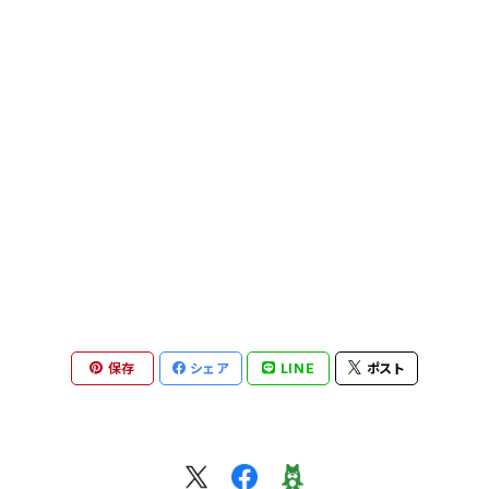
湯呑み・茶杯
茶托
皿
その他
鉢・ボウル
ぐい呑み・盃
森本仁 hitoshi morimoto
片口
めし碗
菓子切り
片口
カップ・マグ
鉢・ボウル
皿
萩原将之 nobuyuki hagiwara
マグカップ
他
湯呑み
片口
その他
飯碗・碗
鉢・ボウル
矢田久美子 kumiko yada
カップ＆ソーサー
カップ・マグカップ
カップ&ソーサー
マグカップ
めし碗
フクオカタカヤ takaya fukuoka
ぐい吞み
皿
ポット、急須
その他
湯呑み・茶杯
茶杯・湯呑み・ぐい呑み
安達健 takeshi adachi
急須・茶壺・ポット
ポット
ぐい呑み・ショットカップ
グラス・タンブラー
蓋物
井倉幸太郎 kotaro ikura
保存
シェア
LINE
ポスト
片口・茶海
お皿
皿
片口・茶海
皿
煎茶碗、茶杯、湯呑み、カップ
岩田智子 tomoko iwata
湯呑み
カップ
片口、茶海、ピッチャー
カップ＆ソーサー
花器
皿
その他