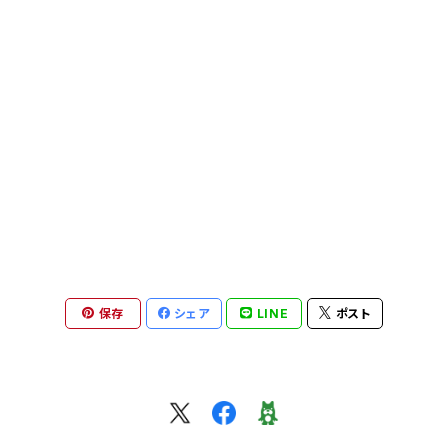
片口
めし碗
菓子切り
片口
カップ・マグ
鉢・ボウル
皿
萩原将之 nobuyuki hagiwara
マグカップ
他
湯呑み
片口
その他
飯碗・碗
鉢・ボウル
矢田久美子 kumiko yada
カップ＆ソーサー
カップ・マグカップ
カップ&ソーサー
マグカップ
めし碗
フクオカタカヤ takaya fukuoka
ぐい吞み
皿
ポット、急須
その他
湯呑み・茶杯
茶杯・湯呑み・ぐい呑み
安達健 takeshi adachi
急須・茶壺・ポット
ポット
ぐい呑み・ショットカップ
グラス・タンブラー
蓋物
井倉幸太郎 kotaro ikura
保存
シェア
LINE
ポスト
片口・茶海
お皿
皿
片口・茶海
皿
煎茶碗、茶杯、湯呑み、カップ
岩田智子 tomoko iwata
湯呑み
カップ
片口、茶海、ピッチャー
カップ＆ソーサー
花器
皿
その他
森岡希世子 kiyoko morioka