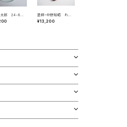
太郎 24-6
塗師・中野知昭 れん
磁皿
げ 朱
200
¥13,200