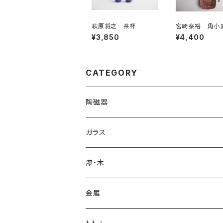
萩原将之 茶杯
宮崎泰裕 角小
朱 フクロウ
¥3,850
¥4,400
CATEGORY
陶磁器
片瀬和宏 kazuhiro katase
ガラス
急須・ポット
橋本忍 shinobu hashimoto
glass atelier えむに
漆・木
マグカップ、カップ＆ソーサー
マグカップ
岡崎慧佑 keisuke okazaki
鈴木努 tsutomu suzuki
塗師・中野知昭 tomoaki nakano
金属
お皿
皿
茶壺・急須・ポット
村上祐仁 yuji murakami
加藤育子 ikuko kato
小西光裕mitsuhiro konishi