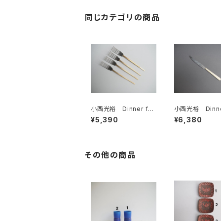
同じカテゴリの商品
小西光裕 Dinner for
小西光裕 Dinner
k（真鍮×ステンレス）
fe（真鍮×ステン
¥5,390
¥6,380
その他の商品