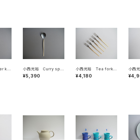
 kni
小西光裕 Curry spo
小西光裕 Tea fork
小西光裕
レス）
on（真鍮×ステンレス）
（真鍮×ステンレス）
nif
¥5,390
¥4,180
¥4,
ス）