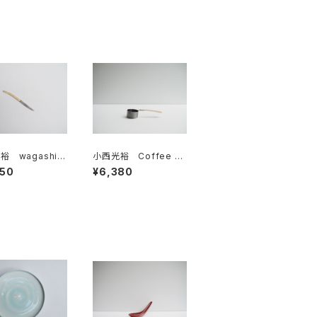
 wagashi k
小西光裕 Coffee m
e（真鍮×ステンレ
easure
950
¥6,380