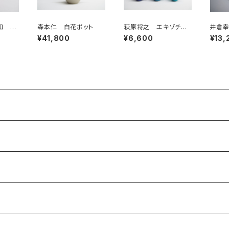
皿 真
森本仁 白花ポット
萩原将之 エキゾチッ
井倉幸
クマグ M
青白
¥41,800
¥6,600
¥13,