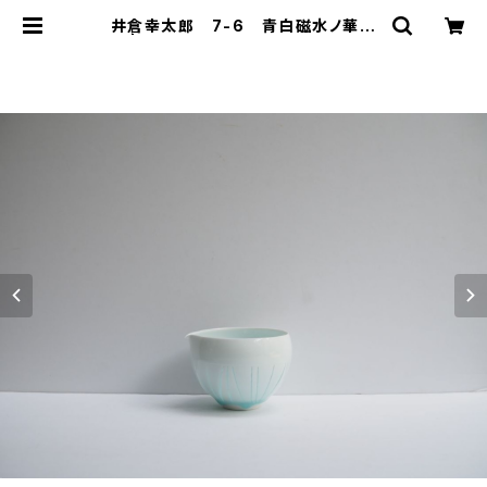
井倉幸太郎 7-6 青白磁水ノ華片
口 | うつわ謙心 utsuwa-kenshi
n ONLINE SHOP