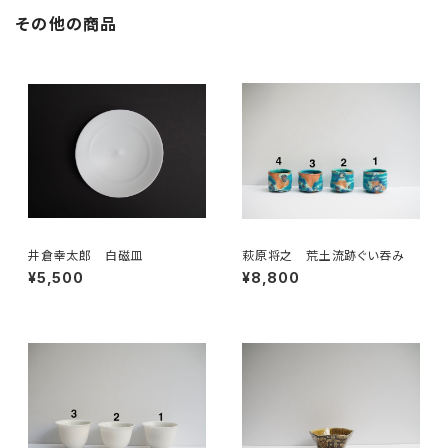
その他の商品
井倉幸太郎 白磁皿
萩原将之 荒土流跡ぐい吞み
¥5,500
¥8,800