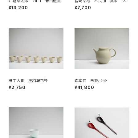
井倉幸太郎 24-1 青白磁皿
宮崎泰裕 木瓜皿 真朱 フク
ロウ
¥13,200
¥7,700
田中大喜 灰釉輪花杯
森本仁 白花ポット
¥2,750
¥41,800