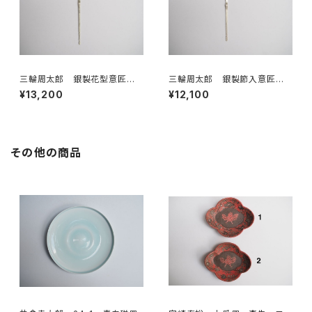
三輪周太郎 銀製花型意匠茶
三輪周太郎 銀製節入意匠茶
杓 6
杓 ７
¥13,200
¥12,100
その他の商品