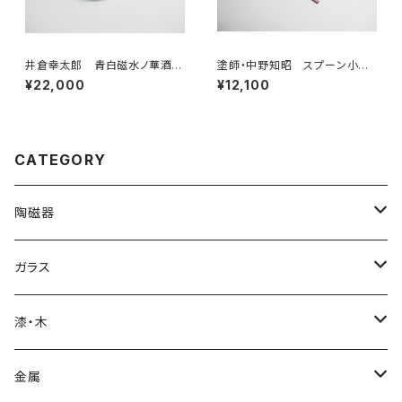
井倉幸太郎 青白磁水ノ華酒盃
塗師・中野知昭 スプーン小
（桐箱付）18-5
溜//朱
¥22,000
¥12,100
CATEGORY
陶磁器
片瀬和宏 kazuhiro katase
ガラス
急須・ポット
橋本忍 shinobu hashimoto
glass atelier えむに
漆・木
マグカップ、カップ＆ソーサー
マグカップ
岡崎慧佑 keisuke okazaki
鈴木努 tsutomu suzuki
塗師・中野知昭 tomoaki nakano
金属