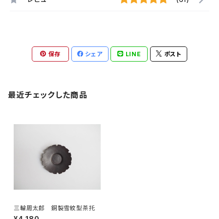
保存
シェア
LINE
ポスト
最近チェックした商品
三輪周太郎 銅製雪紋型茶托
¥4,180