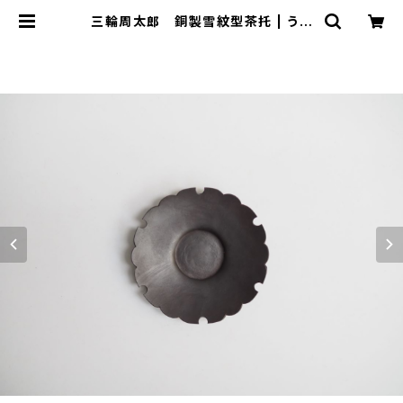
三輪周太郎 銅製雪紋型茶托 | うつ
わ謙心 utsuwa-kenshin ONL
INE SHOP